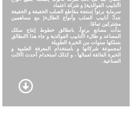
األنابیب الفوالذیة( و شرکة اعتماد
سرمایة برتوآ )منتجة مقاطع الصلب الخفیفة و الخفیفة
جدا،ً أنابیب الصلب وأنواع الطالء( مع مساهمین
مشترکین تمامًا.
بدأت مصانع برتوآ، بانطالق خطوط إنتاج سکک
المصاعد و طالء األنابیب الفوالذیة و جاء هذا االنطالق
بتملکها سنوات من الخبرة الطویلة
لمجموعة شرکاتها و باستخدام المعرفة العلمیة و
الخبرة الفائقة لعمالها ، و کذلک استخدام أحدث اآلالت
الصناعیة.