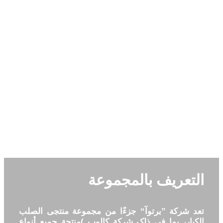
التعريف بالمجموعة
تعد شرکة ”برتوآ“ جزءًا من مجموعة منتجی الصلب
الکبار، بما فی ذلک شرکة کالوب )منتجة جمیع أنواع